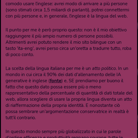
comodo usare l'inglese: avrei modo di arrivare a più persone
(sono stimati circa 1,5 miliardi di parlanti), potrei connettermi
con più persone e, in generale, l'inglese è la lingua del web.
Il punto per me è però proprio questo: non è il mio obiettivo
raggiungere il più ampio numero di persone possibili.
Altrimenti avrei potuto rendere il mio sito bilingue con un
tasto 'ita-eng', avrei perso circa un'oretta a tradurre tutto, roba
di poco conto.
La scelta della lingua italiana per me è un
atto politico
. In un
mondo in cui circa il 90% dei dati d'allenamento delle IA
generative è inglese (
fonte
) e, SE prendiamo per buono il
fatto che questo dato possa essere più o meno
rappresentativo della percentuale di quantità di dati totale del
web, allora scegliere di usare la propria lingua diventa un atto
di riaffermazione della propria identità. E nonostante ciò
possa sembrare un'argomentazione conservatrice in realtà è
tutt'il contrario.
In questo mondo sempre più globalizzato in cui le parole
d'ordine efficenza e produttività regnano sovrane, tutte le