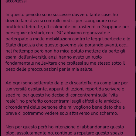
accorgessi.
In questo periodo sono successe davvero tante cose: ho
dovuto fare diversi controlli medici per scongiurare cose
bruttebruttebrutte, ufficialmente mi trasferirò in Giappone per
perseguire gli studi, con i GC abbiamo organizzato e
partecipato a molte mobilitazioni contro le leggi liberticide e lo
Stato di polizia che questo governo sta portando avanti, ecc...
nel frattempo però non ho mica potuto mettere da parte gli
esami dell'università, anzi, hanno avuto un ruolo
fondamentale nell'evitare che crollassi su me stesso sotto il
peso delle preoccupazioni per la mia salute.
Ad oggi sono sotterrato da pile di scartoffie da compilare per
l'università ospitante, appunti di lezioni, report da scrivere e
spedire, per questo ho deciso di concentrarmi sulla "vita
reale": ho preferito concentrarmi sugli affetti e le amicizie,
circondarmi delle persone che mi vogliono bene dato che a
breve ci potremmo vedere solo attraverso uno schermo.
Non per questo però ho intenzione di abbandonare questo
blog, assolutamente no, continuo a reputare questo spazio